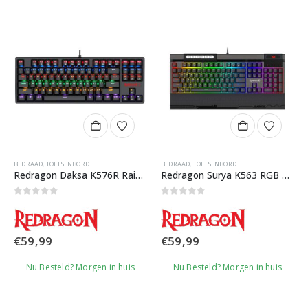
BEDRAAD
,
TOETSENBORD
BEDRAAD
,
TOETSENBORD
Redragon Daksa K576R Rainbow Gaming Toetsenbord
Redragon Surya K563 RGB Gaming Toetsenbord
0
out of 5
0
out of 5
€
59,99
€
59,99
Nu Besteld? Morgen in huis
Nu Besteld? Morgen in huis