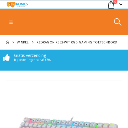
0
WINKEL
REDRAGON K552-WIT RGB GAMING TOETSENBORD
Gratis verzending
Makkelijk bereikbaar
bij bestellingen vanaf €70,-
Stuur een mail of whatsappje