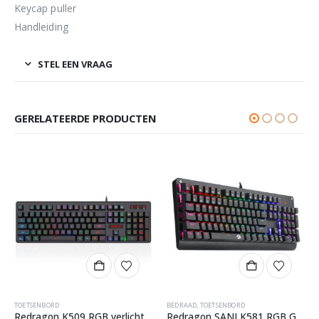
Keycap puller
Handleiding
STEL EEN VRAAG
GERELATEERDE PRODUCTEN
TOETSENBORD
BEDRAAD
,
TOETSENBORD
Redragon K509 RGB verlichte DYAUS Gaming toetsenbord
Redragon SANI K581 RGB Gaming Toetsenbord