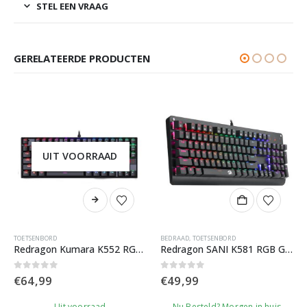
STEL EEN VRAAG
GERELATEERDE PRODUCTEN
UIT VOORRAAD
TOETSENBORD
BEDRAAD
,
TOETSENBORD
Redragon Kumara K552 RGB Gaming Toetsenbord
Redragon SANI K581 RGB Gaming Toetsenbord
0
out of 5
0
out of 5
€
64,99
Uit voorraad