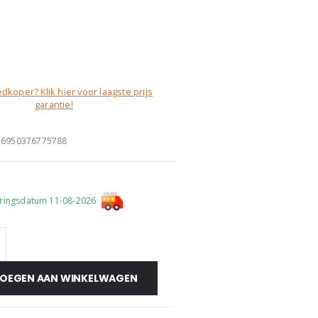
dkoper? Klik hier voor laagste prijs
garantie!
:
6950376775788
ringsdatum 11-08-2026
OEGEN AAN WINKELWAGEN