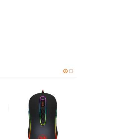
BEDRAAD
,
GAMING
,
TOETSENBORD
0
out of 5