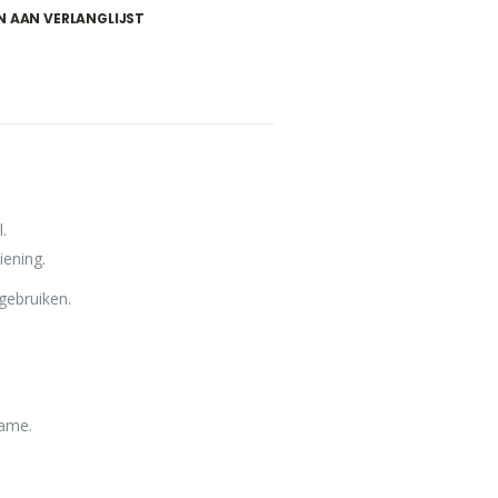
 AAN VERLANGLIJST
.
ening.
gebruiken.
game.