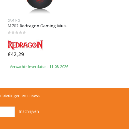
€
47,50
GAMING
oon
M702 Redragon Gaming Muis
Verwachte leverdatum: 11-08
0
out of 5
€
42,29
Verwachte leverdatum: 11-08-2026
anbiedingen en nieuws