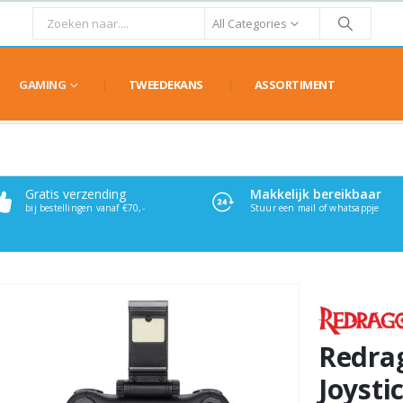
All Categories
GAMING
TWEEDEKANS
ASSORTIMENT
Gratis verzending
Makkelijk bereikbaar
bij bestellingen vanaf €70,-
Stuur een mail of whatsappje
Redra
Joysti