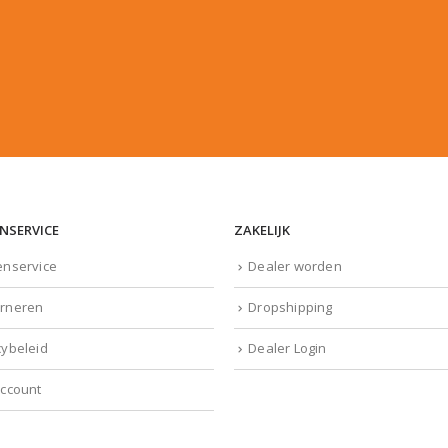
NSERVICE
ZAKELIJK
enservice
Dealer worden
rneren
Dropshipping
cybeleid
Dealer Login
account