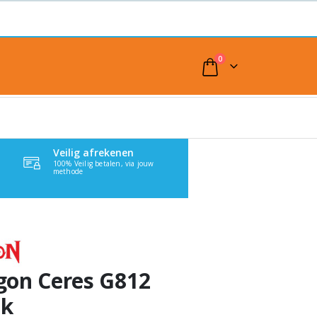
0
Veilig afrekenen
100% Veilig betalen, via jouw
methode
gon Ceres G812
ck