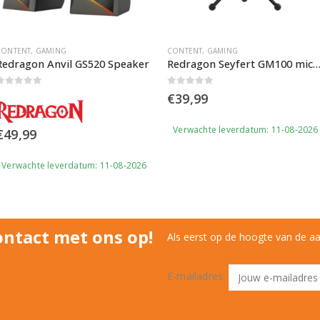
CONTENT
,
GAMING
CONTENT
,
GAMING
Redragon Anvil GS520 Speaker
Redragon Seyfert GM100 microf
0
out of 5
0
out of 5
€
39,99
Verwachte leverdatum: 11-08-2026
€
49,99
Verwachte leverdatum: 11-08-2026
ntact met ons op!
Als eerst op de hoogte van de a
E-mailadres: