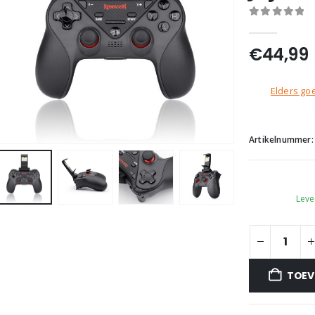
0
out of 5
€
44,99
Elders goe
Artikelnummer
Leve
TOEV