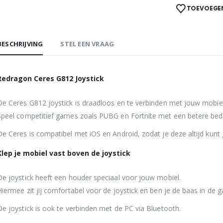
TOEVOEGEN
BESCHRIJVING
STEL EEN VRAAG
Redragon Ceres G812 Joystick
De Ceres G812 joystick is draadloos en te verbinden met jouw mobiel
Speel competitief games zoals PUBG en Fortnite met een betere bedi
De Ceres is compatibel met iOS en Android, zodat je deze altijd kunt 
Klep je mobiel vast boven de joystick
De joystick heeft een houder speciaal voor jouw mobiel.
Hiermee zit jij comfortabel voor de joystick en ben je de baas in de 
De joystick is ook te verbinden met de PC via Bluetooth.