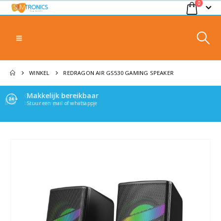
0
WINKEL
REDRAGON AIR GS530 GAMING SPEAKER
Gratis verzending
Makkelijk bereikbaar
bij bestellingen vanaf €70,-
Stuur een mail of whatsappje