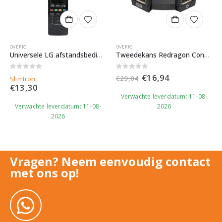
OVERIG
OVERIG
Universele LG afstandsbediening AKB72914293 alternatief – Slimtron
Tweedekans Redragon Converter Vulcan GA250
Oorspronkelijke
Huidige
0
out of 5
0
out of 5
€
16,94
€
29,04
Slimtron
prijs
prijs
€
13,30
was:
is:
Verwachte leverdatum: 11-08-
€29,04.
€16,94.
Verwachte leverdatum: 11-08-
2026
2026
Vragen? Neem eenvoudig contact
met ons op!