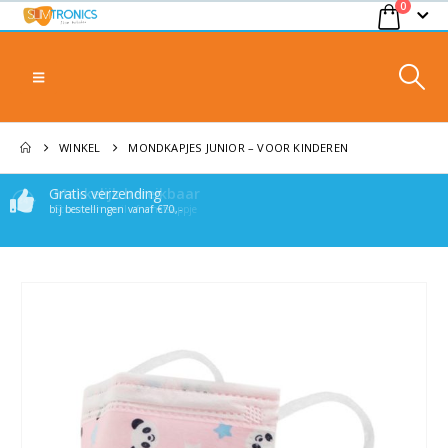
0
WINKEL
MONDKAPJES JUNIOR – VOOR KINDEREN
Gratis verzending
Makkelijk bereikbaar
bij bestellingen vanaf €70,-
Stuur een mail of whatsappje