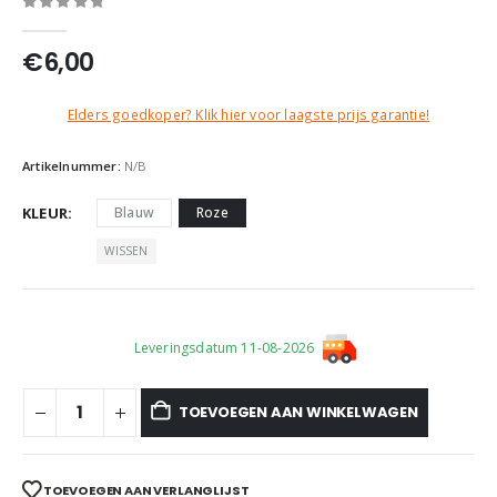
0
out of 5
€
6,00
Elders goedkoper? Klik hier voor laagste prijs garantie!
Artikelnummer:
N/B
KLEUR
Blauw
Roze
WISSEN
Leveringsdatum 11-08-2026
TOEVOEGEN AAN WINKELWAGEN
TOEVOEGEN AAN VERLANGLIJST