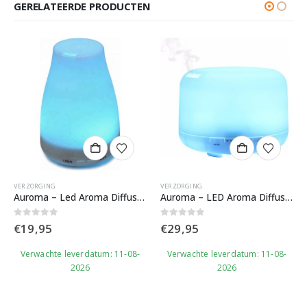
GERELATEERDE PRODUCTEN
VERZORGING
VERZORGING
Auroma – Led Aroma Diffuser 120 ml
Auroma – LED Aroma Diffuser 500 ML
0
out of 5
0
out of 5
€
19,95
€
29,95
Verwachte leverdatum: 11-08-
Verwachte leverdatum: 11-08-
2026
2026