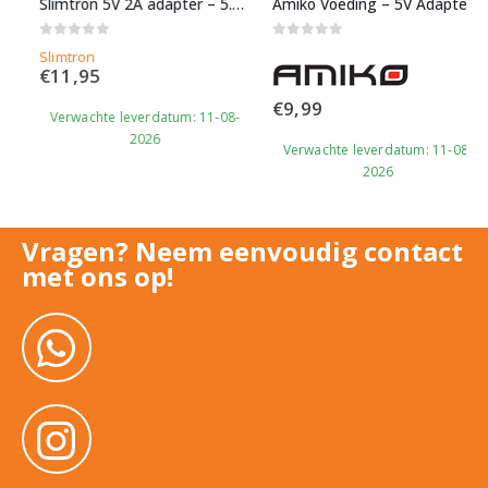
Slimtron 5V 2A adapter – 5.5×2.1mm connector
Amiko Voeding – 5V Adapter
0
out of 5
0
out of 5
Slimtron
€
11,95
€
9,99
Verwachte leverdatum: 11-08-
2026
Verwachte leverdatum: 11-08-
2026
Vragen? Neem eenvoudig contact
met ons op!