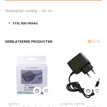
Mediaspeler voeding – 12v 1A
STEL EEN VRAAG
GERELATEERDE PRODUCTEN
agina
ADAPTERS
ACCESSOIRES
,
ADAPTERS