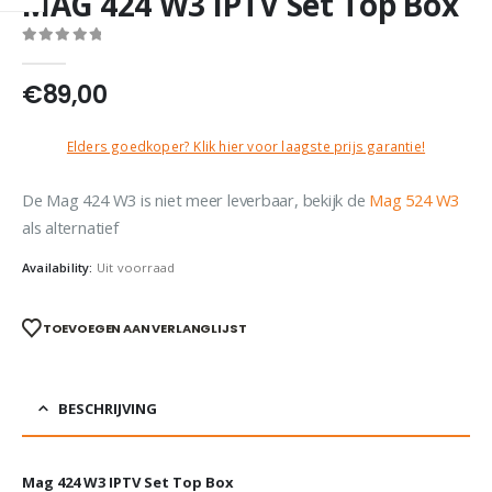
MAG 424 W3 IPTV Set Top Box
0
out of 5
€
89,00
Elders goedkoper? Klik hier voor laagste prijs garantie!
De Mag 424 W3 is niet meer leverbaar, bekijk de
Mag 524 W3
als alternatief
Availability:
Uit voorraad
TOEVOEGEN AAN VERLANGLIJST
BESCHRIJVING
Mag 424 W3 IPTV Set Top Box