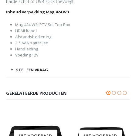
harde schijf of USB stick toevoegt.
Inhoud verpakking Mag 424 W3
Mag 424 W3 IPTV Set Top Box
HDMI kabel
Afstandsbediening
2 * AAA batterijen
Handleiding
Voeding 12V
STEL EEN VRAAG
GERELATEERDE PRODUCTEN
UIT VOORRAAD
UIT VOORRAAD