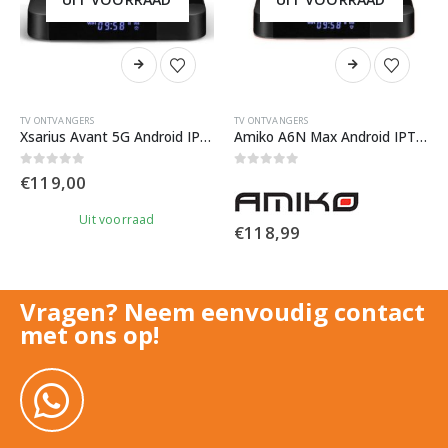
TV ONTVANGERS
TV ONTVANGERS
Xsarius Avant 5G Android IPTV Box
Amiko A6N Max Android IPTV Media Player
0
out of 5
0
out of 5
€
119,00
Uit voorraad
€
118,99
Uit voorraad
Vragen? Neem eenvoudig contact
met ons op!