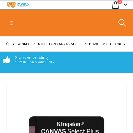
0
WINKEL
KINGSTON CANVAS SELECT PLUS MICROSDHC 128GB
Gratis verzending
Makkelijk bereikbaar
bij bestellingen vanaf €70,-
Stuur een mail of whatsappje